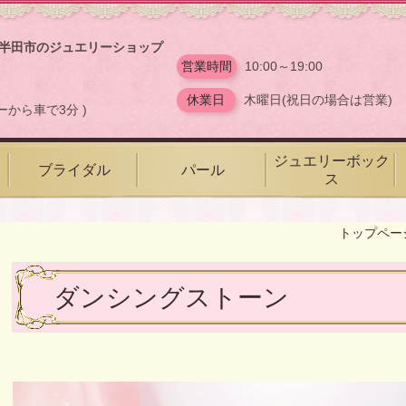
半田市のジュエリーショップ
ス
営業時間
10:00～19:00
休業日
木曜日(祝日の場合は営業)
ーから車で3分 )
ジュエリーボック
ブライダル
パール
ス
トップペー
ダンシングストーン