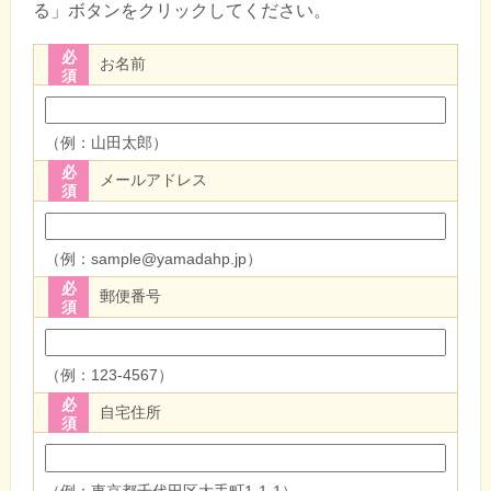
る」ボタンをクリックしてください。
必
お名前
須
（例：山田太郎）
必
メールアドレス
須
（例：sample@yamadahp.jp）
必
郵便番号
須
（例：123-4567）
必
自宅住所
須
（例：東京都千代田区大手町1-1-1）